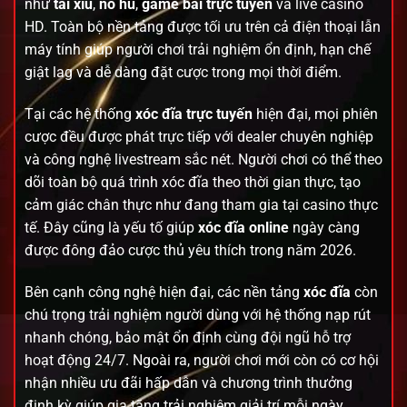
như
tài xỉu
,
nổ hũ
,
game bài trực tuyến
và live casino
HD. Toàn bộ nền tảng được tối ưu trên cả điện thoại lẫn
máy tính giúp người chơi trải nghiệm ổn định, hạn chế
giật lag và dễ dàng đặt cược trong mọi thời điểm.
Tại các hệ thống
xóc đĩa trực tuyến
hiện đại, mọi phiên
cược đều được phát trực tiếp với dealer chuyên nghiệp
và công nghệ livestream sắc nét. Người chơi có thể theo
dõi toàn bộ quá trình xóc đĩa theo thời gian thực, tạo
cảm giác chân thực như đang tham gia tại casino thực
tế. Đây cũng là yếu tố giúp
xóc đĩa online
ngày càng
được đông đảo cược thủ yêu thích trong năm 2026.
Bên cạnh công nghệ hiện đại, các nền tảng
xóc đĩa
còn
chú trọng trải nghiệm người dùng với hệ thống nạp rút
nhanh chóng, bảo mật ổn định cùng đội ngũ hỗ trợ
hoạt động 24/7. Ngoài ra, người chơi mới còn có cơ hội
nhận nhiều ưu đãi hấp dẫn và chương trình thưởng
định kỳ giúp gia tăng trải nghiệm giải trí mỗi ngày.