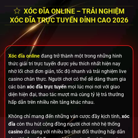
XÓC ĐĨA ONLINE – TRẢI NGHIỆM
XÓC ĐĨA TRỰC TUYẾN ĐỈNH CAO 2026
Xóc đĩa online
đang trở thành một trong những hình
thức giải trí trực tuyến được yêu thích nhất hiện nay
nhờ lối chơi đơn giản, tốc độ nhanh và trải nghiệm live
casino chân thực. Người chơi có thể dễ dàng tham gia
các bàn
xóc đĩa trực tuyến
mọi lúc mọi nơi với giao
diện hiện đại, thao tác mượt mà cùng tỷ lệ trả thưởng
hấp dẫn trên nhiều nền tảng khác nhau.
Không chỉ mang đến những ván cược đầy kịch tính,
xóc
đĩa
còn thu hút cộng đồng người chơi nhờ hệ thống
casino
đa dạng với nhiều trò chơi đổi thưởng hấp dẫn