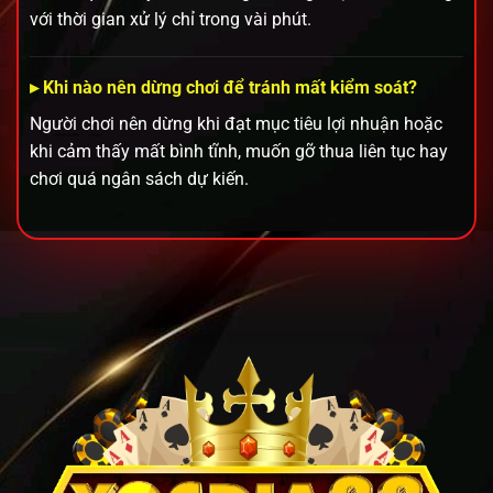
với thời gian xử lý chỉ trong vài phút.
▸ Khi nào nên dừng chơi để tránh mất kiểm soát?
Người chơi nên dừng khi đạt mục tiêu lợi nhuận hoặc
khi cảm thấy mất bình tĩnh, muốn gỡ thua liên tục hay
chơi quá ngân sách dự kiến.